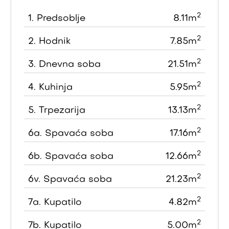
2
1.
Predsoblje
8.11m
2
2.
Hodnik
7.85m
2
3.
Dnevna soba
21.51m
2
4.
Kuhinja
5.95m
2
5.
Trpezarija
13.13m
2
6a.
Spavaća soba
17.16m
2
6b.
Spavaća soba
12.66m
2
6v.
Spavaća soba
21.23m
2
7a.
Kupatilo
4.82m
2
7b.
Kupatilo
5.00m