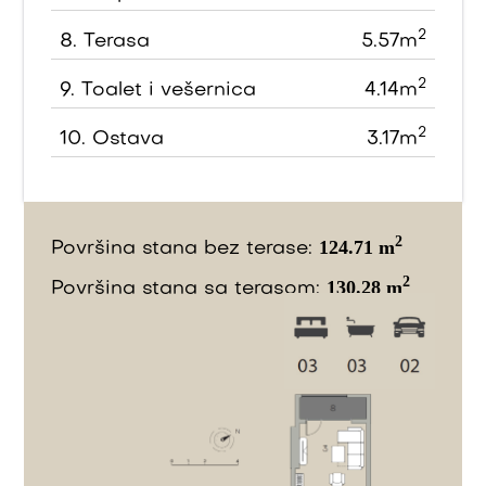
2
8.
Terasa
5.57m
2
9.
Toalet i vešernica
4.14m
2
10.
Ostava
3.17m
2
124.71 m
Površina stana bez terase:
2
130.28 m
Površina stana sa terasom: