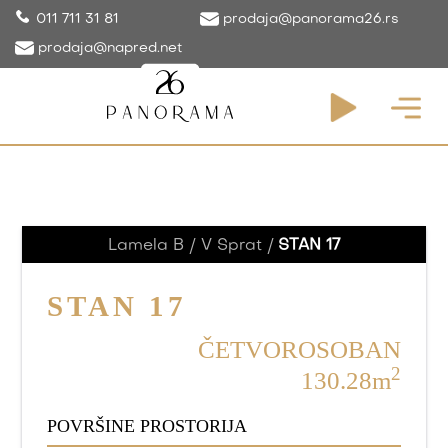
011 711 31 81
prodaja@panorama26.rs
prodaja@napred.net
STANOVI
Lamela B / V Sprat /
STAN 17
STAN 17
ČETVOROSOBAN
2
130.28m
POVRŠINE PROSTORIJA