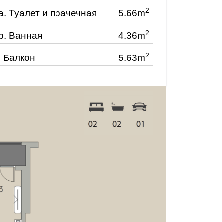
2
a.
Туалет и прачечная
5.66m
2
b.
Ванная
4.36m
2
.
Балкон
5.63m