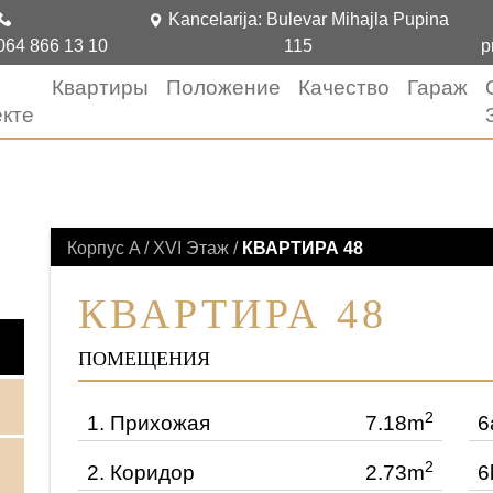
Kancelarija: Bulevar Mihajla Pupina
064 866 13 10
115
p
Квартиры
Положение
Качество
Гараж
кте
КВАРТИРЫ
Корпус A / XVI Этаж /
КВАРТИРА 48
КВАРТИРА 48
ПОМЕЩЕНИЯ
2
1.
Прихожая
7.18m
6
2
2.
Коридор
2.73m
6