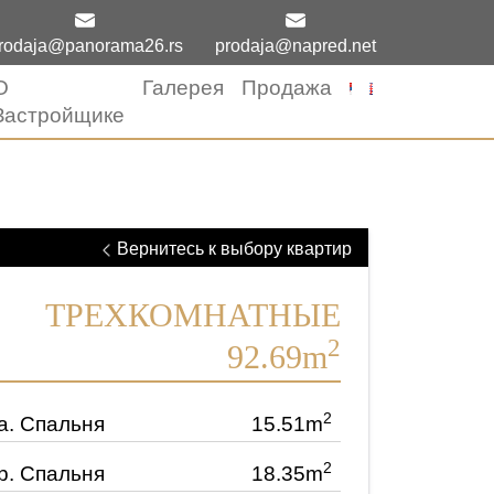
rodaja@panorama26.rs
prodaja@napred.net
О
Галерея
Продажа
Застройщике
Вернитесь к выбору квартир
ТРЕХКОМНАТНЫЕ
2
92.69m
2
a.
Спальня
15.51m
2
b.
Спальня
18.35m