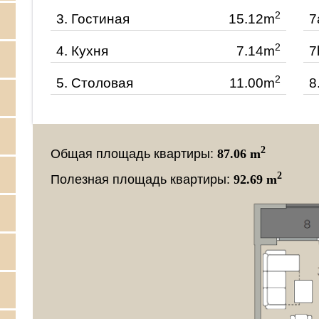
2
3.
Гостиная
15.12m
7
2
4.
Кухня
7.14m
7
2
5.
Столовая
11.00m
8
2
Общая площадь квартиры:
87.06 m
2
Полезная площадь квартиры:
92.69 m