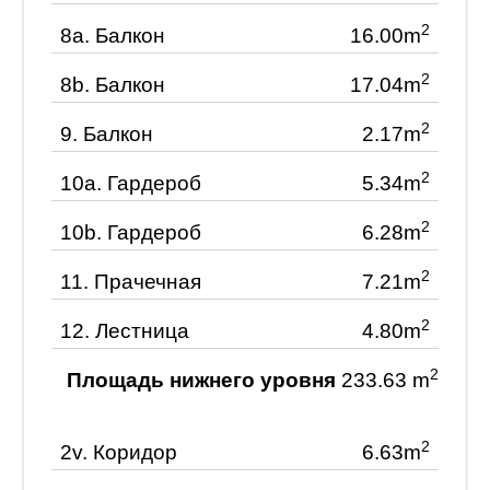
2
8a.
Балкон
16.00m
2
8b.
Балкон
17.04m
2
9.
Балкон
2.17m
2
10a.
Гардероб
5.34m
2
10b.
Гардероб
6.28m
2
11.
Прачечная
7.21m
2
12.
Лестница
4.80m
2
Площадь нижнего уровня
233.63 m
2
2v.
Коридор
6.63m