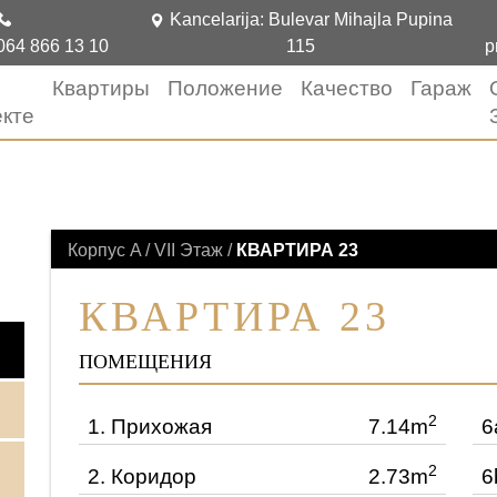
Kancelarija: Bulevar Mihajla Pupina
064 866 13 10
115
p
Квартиры
Положение
Качество
Гараж
кте
КВАРТИРЫ
Корпус A / VII Этаж /
КВАРТИРА 23
КВАРТИРА 23
ПОМЕЩЕНИЯ
2
1.
Прихожая
7.14m
6
2
2.
Коридор
2.73m
6