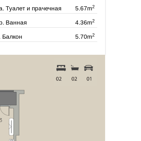
2
a.
Туалет и прачечная
5.67m
2
b.
Ванная
4.36m
2
.
Балкон
5.70m