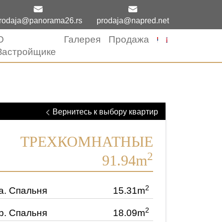
rodaja@panorama26.rs
prodaja@napred.net
О
Галерея
Продажа
Застройщике
Вернитесь к выбору квартир
ТРЕХКОМНАТНЫЕ
2
91.94m
2
a.
Спальня
15.31m
2
b.
Спальня
18.09m